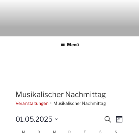
Zum
Inhalt
springen
AKTION THEATERFOYER E.V.
Veranstaltungen im Theaterfoyer Darmstadt
Menü
Musikalischer Nachmittag
Veranstaltungen
Musikalischer Nachmittag
Veranstaltungen
01.05.2025
V
V
S
M
u
e
e
o
D
c
K
M
MONTAG
D
DIENSTAG
M
MITTWOCH
D
DONNERSTAG
F
FREITAG
S
SAMSTAG
S
SONNTAG
n
r
a
r
h