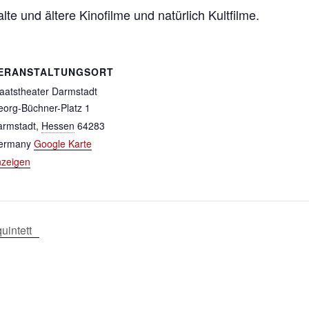
te und ältere Kinofilme und natürlich Kultfilme.
ERANSTALTUNGSORT
aatstheater Darmstadt
org-Büchner-Platz 1
armstadt
,
Hessen
64283
ermany
Google Karte
nzeigen
uintett