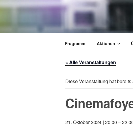
Zum
Inhalt
springen
AKTION TH
Veranstaltungen im Theaterfoye
Programm
Aktionen
« Alle Veranstaltungen
Diese Veranstaltung hat bereits 
Cinemafoy
21. Oktober 2024 | 20:00
–
22:0