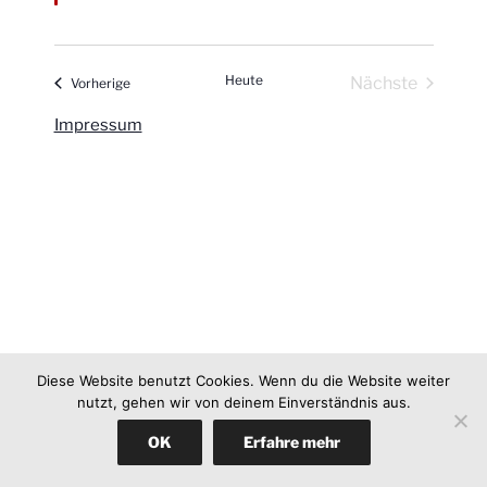
h
s
t
w
t
t
i
a
ä
g
a
h
l
Heute
Nächste
Veranstaltungen
Vorherige
l
l
t
Veranstaltu
Impressum
e
u
t
n
n
u
.
g
n
A
g
n
e
s
n
i
S
c
u
h
t
c
Diese Website benutzt Cookies. Wenn du die Website weiter
e
nutzt, gehen wir von deinem Einverständnis aus.
h
n
e
OK
Erfahre mehr
-
u
N