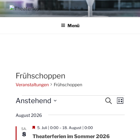
Zum
Inhalt
AKTION THEATERFOYER E.V.
Veranstaltungen im Theaterfoyer Darmstadt
springen
Menü
Frühschoppen
Veranstaltungen
Frühschoppen
Veranstaltungen
Anstehend
V
V
S
L
u
e
e
i
D
c
s
r
August 2026
a
r
h
t
a
e
t
a
e
W
5. Juli | 0:00
–
18. August | 0:00
SA.
n
u
i
8
n
Theaterferien im Sommer 2026
c
s
m