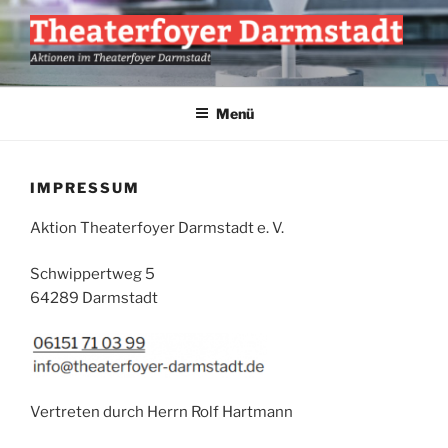
Zum
Inhalt
springen
AKTION THEATERFOYER E.V.
Veranstaltungen im Theaterfoyer Darmstadt
Menü
IMPRESSUM
Aktion Theaterfoyer Darmstadt e. V.
Schwippertweg 5
64289 Darmstadt
Vertreten durch Herrn Rolf Hartmann