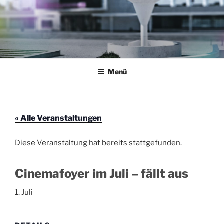
Zum
Inhalt
springen
AKTION THEATERFOYER E.V.
Veranstaltungen im Theaterfoyer Darmstadt
Menü
« Alle Veranstaltungen
Diese Veranstaltung hat bereits stattgefunden.
Cinemafoyer im Juli – fällt aus
1. Juli