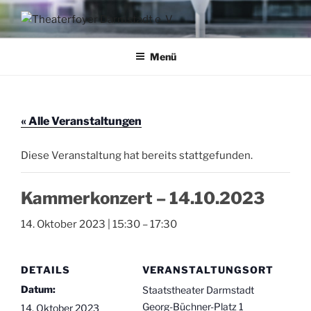
Zum
Inhalt
AKTION THEATERFOYER E.V.
Veranstaltungen im Theaterfoyer Darmstadt
springen
Menü
« Alle Veranstaltungen
Diese Veranstaltung hat bereits stattgefunden.
Kammerkonzert – 14.10.2023
14. Oktober 2023 | 15:30
–
17:30
DETAILS
VERANSTALTUNGSORT
Datum:
Staatstheater Darmstadt
Georg-Büchner-Platz 1
14. Oktober 2023