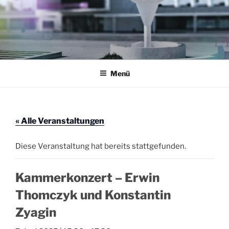
Zum
Inhalt
springen
AKTION THEATERFOYER E.V.
Veranstaltungen im Theaterfoyer Darmstadt
Menü
« Alle Veranstaltungen
Diese Veranstaltung hat bereits stattgefunden.
Kammerkonzert – Erwin
Thomczyk und Konstantin
Zyagin