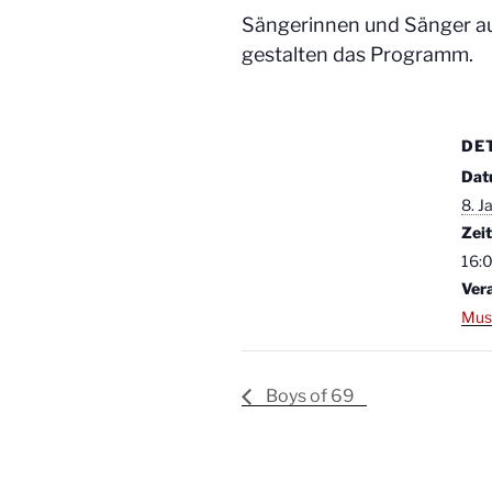
Sängerinnen und Sänger au
gestalten das Programm.
DE
Dat
8. J
Zeit
16:
Ver
Mus
Boys of 69