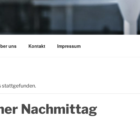
EATERFOYER E.V.
ber uns
Kontakt
Impressum
yer Darmstadt
s stattgefunden.
her Nachmittag