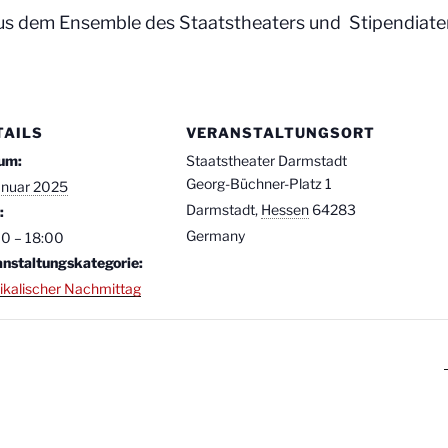
s dem Ensemble des Staatstheaters und Stipendiate
TAILS
VERANSTALTUNGSORT
um:
Staatstheater Darmstadt
Georg-Büchner-Platz 1
anuar 2025
Darmstadt
,
Hessen
64283
:
Germany
00 – 18:00
anstaltungskategorie:
ikalischer Nachmittag