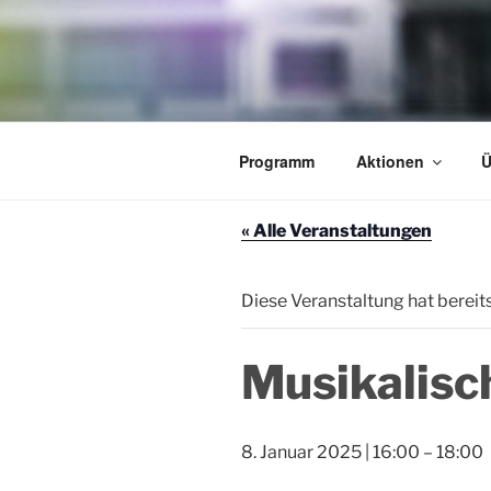
Zum
Inhalt
springen
AKTION TH
Programm
Aktionen
Ü
Veranstaltungen im Theaterfo
« Alle Veranstaltungen
Diese Veranstaltung hat bereit
Musikalisc
8. Januar 2025 | 16:00
–
18:00