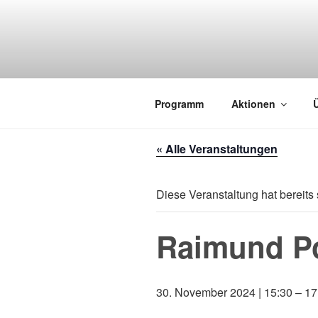
Zum
Inhalt
springen
AKTION TH
Veranstaltungen im Theaterfoye
Programm
Aktionen
« Alle Veranstaltungen
Diese Veranstaltung hat bereits 
Raimund Po
30. November 2024 | 15:30
–
17