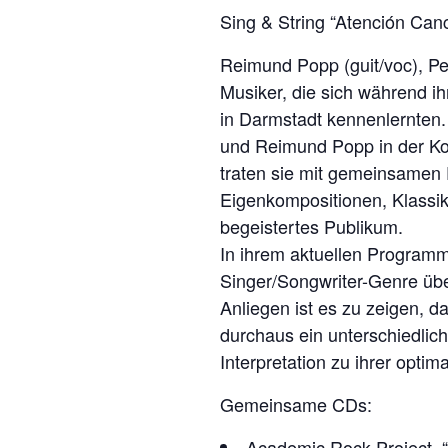
Sing & String “Atención Can
Reimund Popp (guit/voc), Pet
Musiker, die sich während i
in Darmstadt kennenlernten. 
und Reimund Popp in der Kon
traten sie mit gemeinsamen 
Eigenkompositionen, Klassi
begeistertes Publikum.
In ihrem aktuellen Programm 
Singer/Songwriter-Genre über
Anliegen ist es zu zeigen, 
durchaus ein unterschiedli
Interpretation zu ihrer opti
Gemeinsame CDs:
Academic Rock Project,