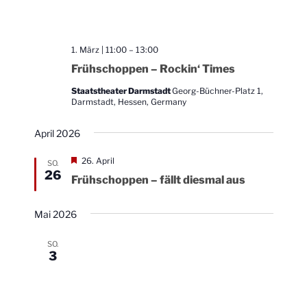
1. März | 11:00
–
13:00
Frühschoppen – Rockin‘ Times
Staatstheater Darmstadt
Georg-Büchner-Platz 1,
Darmstadt, Hessen, Germany
April 2026
W
26. April
SO.
i
26
Frühschoppen – fällt diesmal aus
c
h
t
Mai 2026
i
g
SO.
3