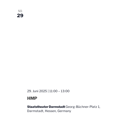
n
e
-
u
SO.
N
29
n
a
d
v
A
i
n
g
s
a
t
i
i
c
o
h
n
t
e
29. Juni 2025 | 11:00
–
13:00
n
HMP
,
N
Staatstheater Darmstadt
Georg-Büchner-Platz 1,
Darmstadt, Hessen, Germany
a