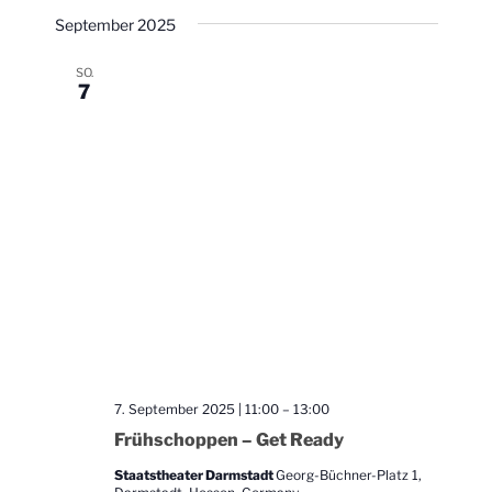
v
September 2025
i
SO.
g
7
a
t
i
o
n
7. September 2025 | 11:00
–
13:00
Frühschoppen – Get Ready
Staatstheater Darmstadt
Georg-Büchner-Platz 1,