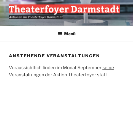
Zum
Inhalt
springen
AKTION THEATERFOYER E.V.
Veranstaltungen im Theaterfoyer Darmstadt
Menü
ANSTEHENDE VERANSTALTUNGEN
Voraussichtlich finden im Monat September
keine
Veranstaltungen der Aktion Theaterfoyer statt.