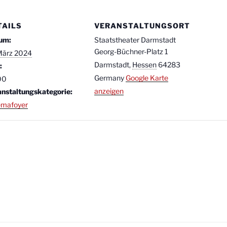
TAILS
VERANSTALTUNGSORT
um:
Staatstheater Darmstadt
Georg-Büchner-Platz 1
März 2024
Darmstadt
,
Hessen
64283
:
Germany
Google Karte
00
anzeigen
anstaltungskategorie:
emafoyer