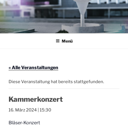
Zum
Inhalt
springen
AKTION THEATERFOYER E.V.
Veranstaltungen im Theaterfoyer Darmstadt
Menü
« Alle Veranstaltungen
Diese Veranstaltung hat bereits stattgefunden.
Kammerkonzert
16. März 2024 | 15:30
Bläser-Konzert