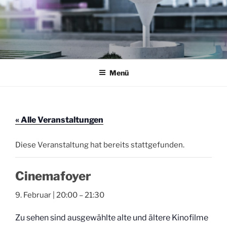
Zum
Inhalt
springen
AKTION THEATERFOYER E.V.
Veranstaltungen im Theaterfoyer Darmstadt
Menü
« Alle Veranstaltungen
Diese Veranstaltung hat bereits stattgefunden.
Cinemafoyer
9. Februar | 20:00
–
21:30
Zu sehen sind ausgewählte alte und ältere Kinofilme