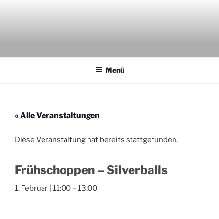
Zum
Inhalt
springen
AKTION THEATERFOYER E.V.
Veranstaltungen im Theaterfoyer Darmstadt
Menü
« Alle Veranstaltungen
Diese Veranstaltung hat bereits stattgefunden.
Frühschoppen – Silverballs
1. Februar | 11:00
–
13:00