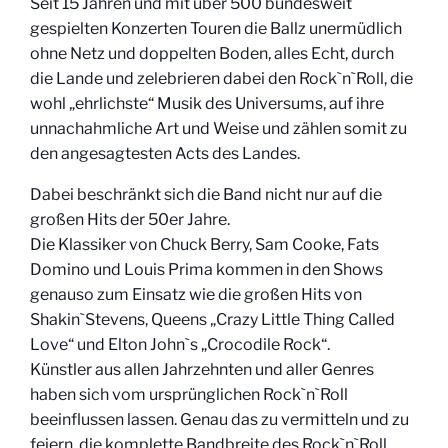
Seit 15 Jahren und mit über 500 bundesweit
gespielten Konzerten Touren die Ballz unermüdlich
ohne Netz und doppelten Boden, alles Echt, durch
die Lande und zelebrieren dabei den Rock`n`Roll, die
wohl „ehrlichste“ Musik des Universums, auf ihre
unnachahmliche Art und Weise und zählen somit zu
den angesagtesten Acts des Landes.
Dabei beschränkt sich die Band nicht nur auf die
großen Hits der 50er Jahre.
Die Klassiker von Chuck Berry, Sam Cooke, Fats
Domino und Louis Prima kommen in den Shows
genauso zum Einsatz wie die großen Hits von
Shakin`Stevens, Queens „Crazy Little Thing Called
Love“ und Elton John`s „Crocodile Rock“.
Künstler aus allen Jahrzehnten und aller Genres
haben sich vom ursprünglichen Rock`n`Roll
beeinflussen lassen. Genau das zu vermitteln und zu
feiern, die komplette Bandbreite des Rock`n`Roll